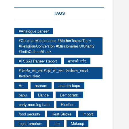
TAGS
#Analogue paneer
#ChristianMissionaries #MotherTeresaTruth
#ReligiousConversion #MissionariesOfCharity
#IndiaCultureAttack
#FSSAI Paneer Report
#नकली पनीर
#सिगरेट_का_सच #पेड़ों_की_हत्या #पर्यावरण_बचाओ
#स्वास्थ्य_संकट
Art
asaram
asaram bapu
bapu
Dance
Democratic
early morning bath
Election
food security
Heat Stroke
import
legal terrorism
Life
Makeup