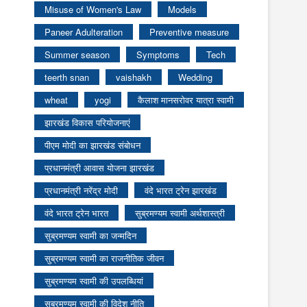
Misuse of Women's Law
Models
Paneer Adulteration
Preventive measure
Summer season
Symptoms
Tech
teerth snan
vaishakh
Wedding
wheat
yogi
कैलाश मानसरोवर यात्रा स्वामी
झारखंड विकास परियोजनाएं
पीएम मोदी का झारखंड संबोधन
प्रधानमंत्री आवास योजना झारखंड
प्रधानमंत्री नरेंद्र मोदी
वंदे भारत ट्रेन झारखंड
वंदे भारत ट्रेन भारत
सुब्रमण्यम स्वामी अर्थशास्त्री
सुब्रमण्यम स्वामी का जन्मदिन
सुब्रमण्यम स्वामी का राजनीतिक जीवन
सुब्रमण्यम स्वामी की उपलब्धियां
सुब्रमण्यम स्वामी की विदेश नीति