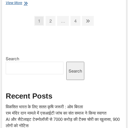
ज्योतिष
View More
में
कर्ज
लेने
Posts
Page
Page
Page
Next
1
2
…
4
और
page
pagination
चुकाने
के
शुभ
अशुभ
दिन
Search
Search
Recent Posts
विकसित भारत के लिए सतत कृषि जरूरी : ओम बिरला
राम मंदिर दान मामले में एसआईटी जांच का संत समाज ने किया स्वागत
AI और सैटेलाइट टेक्नोलॉजी से 7000 करोड़ की टैक्स चोरी का खुलासा, 900
लोगों को नोटिस