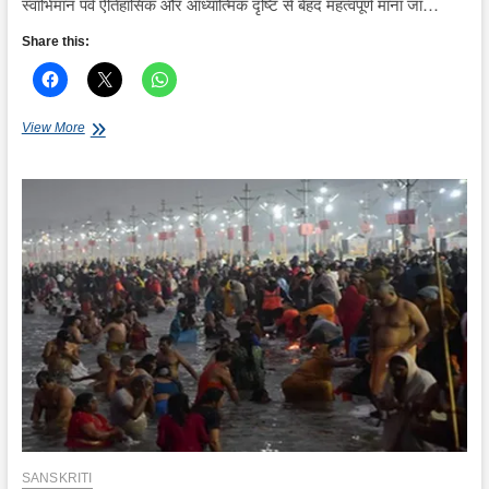
स्वाभिमान पर्व ऐतिहासिक और आध्यात्मिक दृष्टि से बेहद महत्वपूर्ण माना जा…
Share this:
सोमनाथ
View More
स्वाभिमान
पर्व
में
दिखेगा
आस्था
और
इतिहास
का
संगम
SANSKRITI