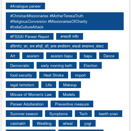
#Analogue paneer
#ChristianMissionaries #MotherTeresaTruth
#ReligiousConversion #MissionariesOfCharity
#IndiaCultureAttack
#FSSAI Paneer Report
#नकली पनीर
#सिगरेट_का_सच #पेड़ों_की_हत्या #पर्यावरण_बचाओ #स्वास्थ्य_संकट
Art
asaram
asaram bapu
bapu
Dance
Democratic
early morning bath
Election
food security
Heat Stroke
import
legal terrorism
Life
Makeup
Misuse of Women's Law
Models
Paneer Adulteration
Preventive measure
Summer season
Symptoms
Tech
teerth snan
vaishakh
Wedding
wheat
yogi