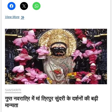
नरेंद्र
View More
चंचल
की
आवाज
जिसने
भक्ति
को
नया
रूप
दिया
SANSKRITI
गुप्त नवरात्रि में मां त्रिपुर सुंदरी के दर्शनों की बढ़ी
मान्यता