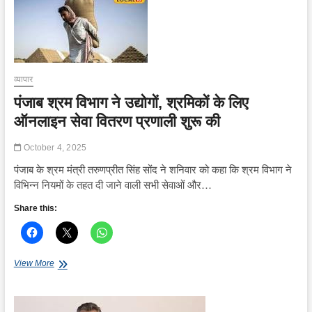
नई
उड़ान
को
तैयार,
देश
को
व्यापार
मिलेंगे
दो
पंजाब श्रम विभाग ने उद्योगों, श्रमिकों के लिए
नए
ऑनलाइन सेवा वितरण प्रणाली शुरू की
अंतरराष्ट्रीय
एयरपोर्ट
October 4, 2025
पंजाब के श्रम मंत्री तरुणप्रीत सिंह सोंद ने शनिवार को कहा कि श्रम विभाग ने
विभिन्न नियमों के तहत दी जाने वाली सभी सेवाओं और…
Share this:
पंजाब
View More
श्रम
विभाग
ने