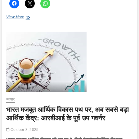
जोमैटो,
View More
एचडीएफसी
पेंशन
ने
डिलीवरी
साझेदारों
के
लिए
राष्ट्रीय
पेंशन
प्रणाली
मॉडल
किया
पेश
व्यापार
भारत मजबूत आर्थिक विकास पथ पर, अब सबसे बड़ा
आर्थिक केंद्र: आरबीआई के पूर्व उप गवर्नर
October 3, 2025