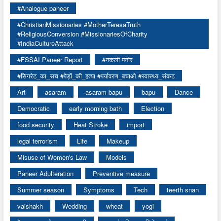
#Analogue paneer
#ChristianMissionaries #MotherTeresaTruth
#ReligiousConversion #MissionariesOfCharity
#IndiaCultureAttack
#FSSAI Paneer Report
#नकली पनीर
#सिगरेट_का_सच #पेड़ों_की_हत्या #पर्यावरण_बचाओ #स्वास्थ्य_संकट
Art
asaram
asaram bapu
bapu
Dance
Democratic
early morning bath
Election
food security
Heat Stroke
import
legal terrorism
Life
Makeup
Misuse of Women's Law
Models
Paneer Adulteration
Preventive measure
Summer season
Symptoms
Tech
teerth snan
vaishakh
Wedding
wheat
yogi