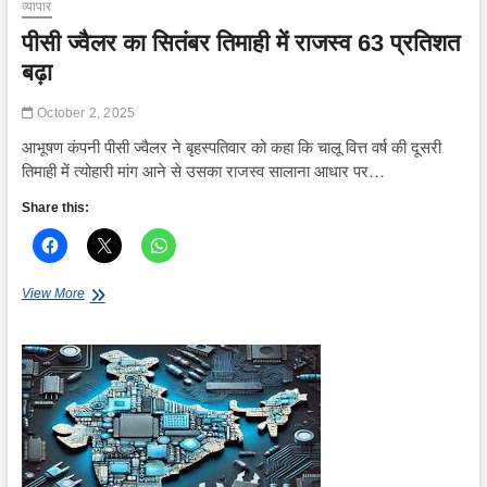
को
व्यापार
मिलेगा
पीसी ज्वैलर का सितंबर तिमाही में राजस्व 63 प्रतिशत
लाभ
बढ़ा
October 2, 2025
आभूषण कंपनी पीसी ज्वैलर ने बृहस्पतिवार को कहा कि चालू वित्त वर्ष की दूसरी
तिमाही में त्योहारी मांग आने से उसका राजस्व सालाना आधार पर…
Share this:
पीसी
View More
ज्वैलर
का
सितंबर
तिमाही
में
राजस्व
63
प्रतिशत
बढ़ा