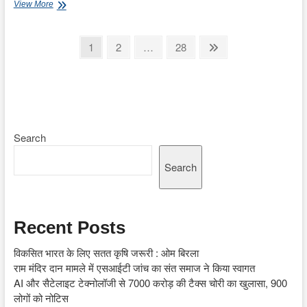
कैबिनेट
View More
ने
मार्केटिंग
सीजन
Posts
Page
Page
Page
Next
1
2
…
28
2026-
page
pagination
27
के
लिए
रबी
फसलों
के
Search
एमएसपी
में
बढ़ोतरी
Search
को
दी
मंजूरी
Recent Posts
विकसित भारत के लिए सतत कृषि जरूरी : ओम बिरला
राम मंदिर दान मामले में एसआईटी जांच का संत समाज ने किया स्वागत
AI और सैटेलाइट टेक्नोलॉजी से 7000 करोड़ की टैक्स चोरी का खुलासा, 900
लोगों को नोटिस