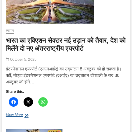
टैक्स
चोरी
का
खुलासा,
900
लोगों
व्यापार
को
भारत का एविएशन सेक्टर नई उड़ान को तैयार, देश को
नोटिस
मिलेंगे दो नए अंतरराष्ट्रीय एयरपोर्ट
October 5, 2025
इंटरनेशनल एयरपोर्ट (एनएमआईए) का उद्घाटन 8 अक्टूबर को हो सकता है।
वहीं, नोएडा इंटरनेशनल एयरपोर्ट (एआईए) का उद्घाटन दीपावली के बाद 30
अक्टूबर को होने…
Share this:
भारत
View More
का
एविएशन
सेक्टर