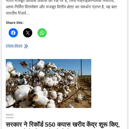
भारत मजबूत आर्थिक विकास की राह पर है, जिसे मैक्रोइकॉनॉमिक स्थिरता,
आत्म-निर्मित वित्तपोषण और मजबूत वित्तीय क्षेत्र का समर्थन प्राप्त है, यह बात
भारतीय रिज़र्व…
Share this:
भारत
View More
मजबूत
आर्थिक
विकास
पथ
पर,
अब
सबसे
बड़ा
आर्थिक
केंद्र:
आरबीआई
के
पूर्व
व्यापार
उप
सरकार ने रिकॉर्ड 550 कपास खरीद केंद्र शुरू किए,
गवर्नर