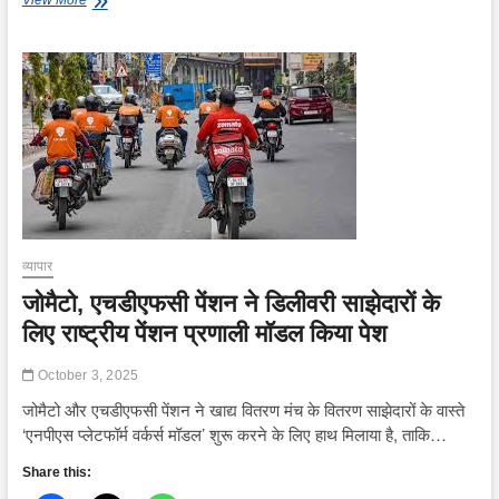
View More
और
भारत
के
बीच
तेजी
से
बढ़
रहा
व्यापारिक
संबंध,
लोगों
को
मिले
व्यापार
रोजगार
जोमैटो, एचडीएफसी पेंशन ने डिलीवरी साझेदारों के
के
अवसर
लिए राष्ट्रीय पेंशन प्रणाली मॉडल किया पेश
October 3, 2025
जोमैटो और एचडीएफसी पेंशन ने खाद्य वितरण मंच के वितरण साझेदारों के वास्ते
‘एनपीएस प्लेटफॉर्म वर्कर्स मॉडल’ शुरू करने के लिए हाथ मिलाया है, ताकि…
Share this: