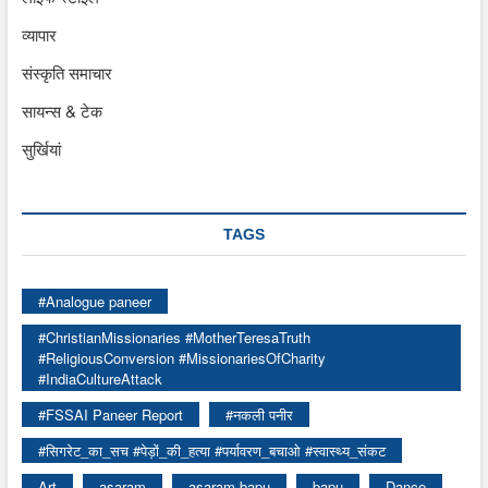
व्यापार
संस्कृति समाचार
सायन्स & टेक
सुर्खियां
TAGS
#Analogue paneer
#ChristianMissionaries #MotherTeresaTruth
#ReligiousConversion #MissionariesOfCharity
#IndiaCultureAttack
#FSSAI Paneer Report
#नकली पनीर
#सिगरेट_का_सच #पेड़ों_की_हत्या #पर्यावरण_बचाओ #स्वास्थ्य_संकट
Art
asaram
asaram bapu
bapu
Dance