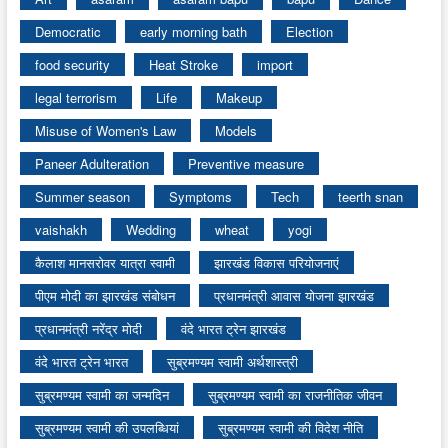
Democratic
early morning bath
Election
food security
Heat Stroke
import
legal terrorism
Life
Makeup
Misuse of Women's Law
Models
Paneer Adulteration
Preventive measure
Summer season
Symptoms
Tech
teerth snan
vaishakh
Wedding
wheat
yogi
कैलाश मानसरोवर यात्रा स्वामी
झारखंड विकास परियोजनाएं
पीएम मोदी का झारखंड संबोधन
प्रधानमंत्री आवास योजना झारखंड
प्रधानमंत्री नरेंद्र मोदी
वंदे भारत ट्रेन झारखंड
वंदे भारत ट्रेन भारत
सुब्रमण्यम स्वामी अर्थशास्त्री
सुब्रमण्यम स्वामी का जन्मदिन
सुब्रमण्यम स्वामी का राजनीतिक जीवन
सुब्रमण्यम स्वामी की उपलब्धियां
सुब्रमण्यम स्वामी की विदेश नीति