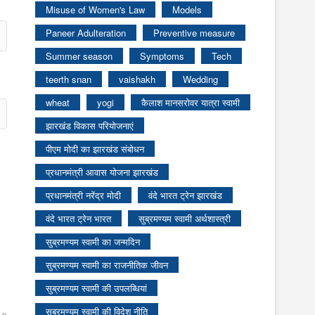
Misuse of Women's Law
Models
Paneer Adulteration
Preventive measure
Summer season
Symptoms
Tech
teerth snan
vaishakh
Wedding
wheat
yogi
कैलाश मानसरोवर यात्रा स्वामी
झारखंड विकास परियोजनाएं
पीएम मोदी का झारखंड संबोधन
प्रधानमंत्री आवास योजना झारखंड
प्रधानमंत्री नरेंद्र मोदी
वंदे भारत ट्रेन झारखंड
वंदे भारत ट्रेन भारत
सुब्रमण्यम स्वामी अर्थशास्त्री
सुब्रमण्यम स्वामी का जन्मदिन
सुब्रमण्यम स्वामी का राजनीतिक जीवन
सुब्रमण्यम स्वामी की उपलब्धियां
सुब्रमण्यम स्वामी की विदेश नीति