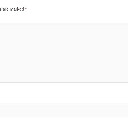
ds are marked
*