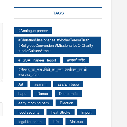
TAGS
#Analogue paneer
#ChristianMissionaries #MotherTeresaTruth
#ReligiousConversion #MissionariesOfCharity
#IndiaCultureAttack
#FSSAI Paneer Report
#नकली पनीर
#सिगरेट_का_सच #पेड़ों_की_हत्या #पर्यावरण_बचाओ
#स्वास्थ्य_संकट
Art
asaram
asaram bapu
bapu
Dance
Democratic
early morning bath
Election
food security
Heat Stroke
import
legal terrorism
Life
Makeup