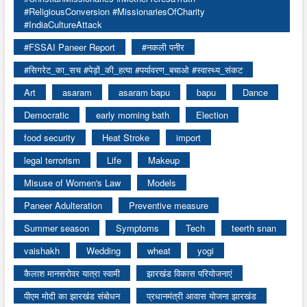
#ReligiousConversion #MissionariesOfCharity
#IndiaCultureAttack
#FSSAI Paneer Report
#नकली पनीर
#सिगरेट_का_सच #पेड़ों_की_हत्या #पर्यावरण_बचाओ #स्वास्थ्य_संकट
Art
asaram
asaram bapu
bapu
Dance
Democratic
early morning bath
Election
food security
Heat Stroke
import
legal terrorism
Life
Makeup
Misuse of Women's Law
Models
Paneer Adulteration
Preventive measure
Summer season
Symptoms
Tech
teerth snan
vaishakh
Wedding
wheat
yogi
कैलाश मानसरोवर यात्रा स्वामी
झारखंड विकास परियोजनाएं
पीएम मोदी का झारखंड संबोधन
प्रधानमंत्री आवास योजना झारखंड