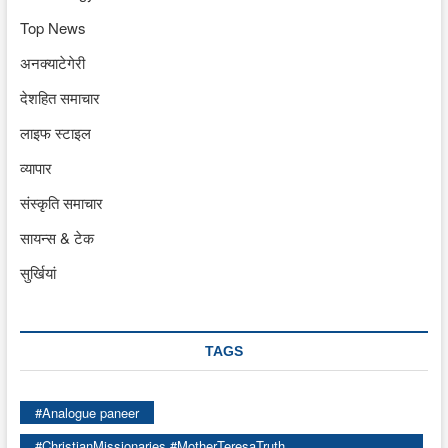
Top News
अनक्याटेगेरी
देशहित समाचार
लाइफ स्टाइल
व्यापार
संस्कृति समाचार
सायन्स & टेक
सुर्खियां
TAGS
#Analogue paneer
#ChristianMissionaries #MotherTeresaTruth