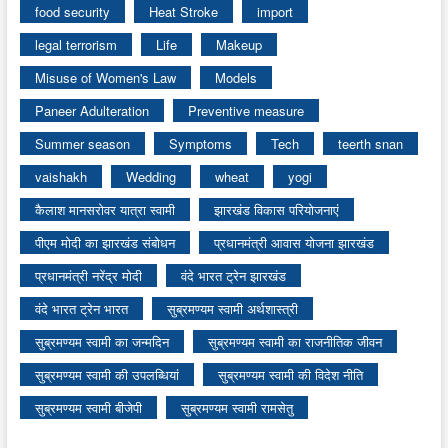
food security
Heat Stroke
import
legal terrorism
Life
Makeup
Misuse of Women's Law
Models
Paneer Adulteration
Preventive measure
Summer season
Symptoms
Tech
teerth snan
vaishakh
Wedding
wheat
yogi
कैलाश मानसरोवर यात्रा स्वामी
झारखंड विकास परियोजनाएं
पीएम मोदी का झारखंड संबोधन
प्रधानमंत्री आवास योजना झारखंड
प्रधानमंत्री नरेंद्र मोदी
वंदे भारत ट्रेन झारखंड
वंदे भारत ट्रेन भारत
सुब्रमण्यम स्वामी अर्थशास्त्री
सुब्रमण्यम स्वामी का जन्मदिन
सुब्रमण्यम स्वामी का राजनीतिक जीवन
सुब्रमण्यम स्वामी की उपलब्धियां
सुब्रमण्यम स्वामी की विदेश नीति
सुब्रमण्यम स्वामी बीजेपी
सुब्रमण्यम स्वामी रामसेतु