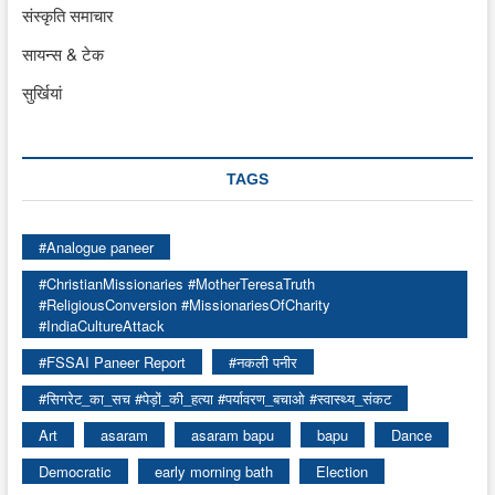
संस्कृति समाचार
सायन्स & टेक
सुर्खियां
TAGS
#Analogue paneer
#ChristianMissionaries #MotherTeresaTruth
#ReligiousConversion #MissionariesOfCharity
#IndiaCultureAttack
#FSSAI Paneer Report
#नकली पनीर
#सिगरेट_का_सच #पेड़ों_की_हत्या #पर्यावरण_बचाओ #स्वास्थ्य_संकट
Art
asaram
asaram bapu
bapu
Dance
Democratic
early morning bath
Election