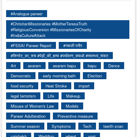
#Analogue paneer
#ChristianMissionaries #MotherTeresaTruth
#ReligiousConversion #MissionariesOfCharity
#IndiaCultureAttack
#FSSAI Paneer Report
#नकली पनीर
#सिगरेट_का_सच #पेड़ों_की_हत्या #पर्यावरण_बचाओ #स्वास्थ्य_संकट
Art
asaram
asaram bapu
bapu
Dance
Democratic
early morning bath
Election
food security
Heat Stroke
import
legal terrorism
Life
Makeup
Misuse of Women's Law
Models
Paneer Adulteration
Preventive measure
Summer season
Symptoms
Tech
teerth snan
vaishakh
Wedding
wheat
yogi