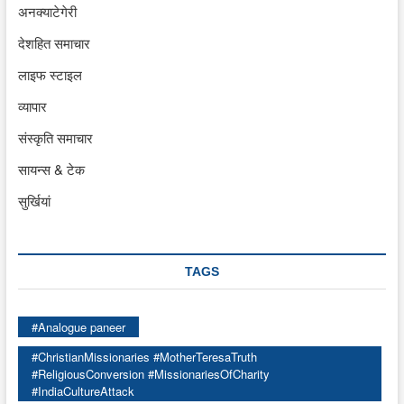
अनक्याटेगेरी
देशहित समाचार
लाइफ स्टाइल
व्यापार
संस्कृति समाचार
सायन्स & टेक
सुर्खियां
TAGS
#Analogue paneer
#ChristianMissionaries #MotherTeresaTruth
#ReligiousConversion #MissionariesOfCharity
#IndiaCultureAttack