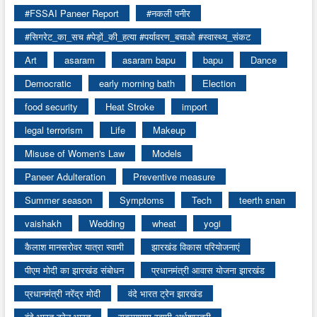
#FSSAI Paneer Report
#नकली पनीर
#सिगरेट_का_सच #पेड़ों_की_हत्या #पर्यावरण_बचाओ #स्वास्थ्य_संकट
Art
asaram
asaram bapu
bapu
Dance
Democratic
early morning bath
Election
food security
Heat Stroke
import
legal terrorism
Life
Makeup
Misuse of Women's Law
Models
Paneer Adulteration
Preventive measure
Summer season
Symptoms
Tech
teerth snan
vaishakh
Wedding
wheat
yogi
कैलाश मानसरोवर यात्रा स्वामी
झारखंड विकास परियोजनाएं
पीएम मोदी का झारखंड संबोधन
प्रधानमंत्री आवास योजना झारखंड
प्रधानमंत्री नरेंद्र मोदी
वंदे भारत ट्रेन झारखंड
वंदे भारत ट्रेन भारत
सुब्रमण्यम स्वामी अर्थशास्त्री