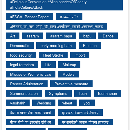
#ReligiousConversion #MissionariesOfCharity
#IndiaCultureAttack
#FSSAI Paneer Report
#नकली पनीर
#सिगरेट_का_सच #पेड़ों_की_हत्या #पर्यावरण_बचाओ #स्वास्थ्य_संकट
Art
asaram
asaram bapu
bapu
Dance
Democratic
early morning bath
Election
food security
Heat Stroke
import
legal terrorism
Life
Makeup
Misuse of Women's Law
Models
Paneer Adulteration
Preventive measure
Summer season
Symptoms
Tech
teerth snan
vaishakh
Wedding
wheat
yogi
कैलाश मानसरोवर यात्रा स्वामी
झारखंड विकास परियोजनाएं
पीएम मोदी का झारखंड संबोधन
प्रधानमंत्री आवास योजना झारखंड