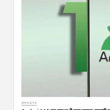
सायन्स & टेक