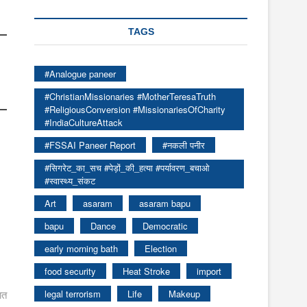
TAGS
#Analogue paneer
#ChristianMissionaries #MotherTeresaTruth
#ReligiousConversion #MissionariesOfCharity
#IndiaCultureAttack
#FSSAI Paneer Report
#नकली पनीर
#सिगरेट_का_सच #पेड़ों_की_हत्या #पर्यावरण_बचाओ
#स्वास्थ्य_संकट
Art
asaram
asaram bapu
bapu
Dance
Democratic
early morning bath
Election
food security
Heat Stroke
import
ात
legal terrorism
Life
Makeup