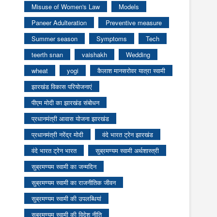
Misuse of Women's Law
Models
Paneer Adulteration
Preventive measure
Summer season
Symptoms
Tech
teerth snan
vaishakh
Wedding
wheat
yogi
कैलाश मानसरोवर यात्रा स्वामी
झारखंड विकास परियोजनाएं
पीएम मोदी का झारखंड संबोधन
प्रधानमंत्री आवास योजना झारखंड
प्रधानमंत्री नरेंद्र मोदी
वंदे भारत ट्रेन झारखंड
वंदे भारत ट्रेन भारत
सुब्रमण्यम स्वामी अर्थशास्त्री
सुब्रमण्यम स्वामी का जन्मदिन
सुब्रमण्यम स्वामी का राजनीतिक जीवन
सुब्रमण्यम स्वामी की उपलब्धियां
सुब्रमण्यम स्वामी की विदेश नीति