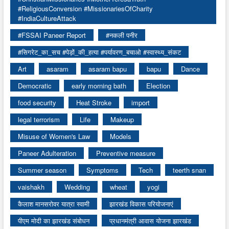
#ReligiousConversion #MissionariesOfCharity
#IndiaCultureAttack
#FSSAI Paneer Report
#नकली पनीर
#सिगरेट_का_सच #पेड़ों_की_हत्या #पर्यावरण_बचाओ #स्वास्थ्य_संकट
Art
asaram
asaram bapu
bapu
Dance
Democratic
early morning bath
Election
food security
Heat Stroke
import
legal terrorism
Life
Makeup
Misuse of Women's Law
Models
Paneer Adulteration
Preventive measure
Summer season
Symptoms
Tech
teerth snan
vaishakh
Wedding
wheat
yogi
कैलाश मानसरोवर यात्रा स्वामी
झारखंड विकास परियोजनाएं
पीएम मोदी का झारखंड संबोधन
प्रधानमंत्री आवास योजना झारखंड