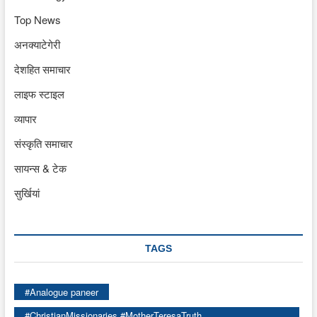
Top News
अनक्याटेगेरी
देशहित समाचार
लाइफ स्टाइल
व्यापार
संस्कृति समाचार
सायन्स & टेक
सुर्खियां
TAGS
#Analogue paneer
#ChristianMissionaries #MotherTeresaTruth