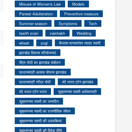
Misuse of Women's Law
Models
Paneer Adulteration
Preventive measure
Summer season
Symptoms
Tech
teerth snan
vaishakh
Wedding
wheat
yogi
कैलाश मानसरोवर यात्रा स्वामी
झारखंड विकास परियोजनाएं
पीएम मोदी का झारखंड संबोधन
प्रधानमंत्री आवास योजना झारखंड
प्रधानमंत्री नरेंद्र मोदी
वंदे भारत ट्रेन झारखंड
वंदे भारत ट्रेन भारत
सुब्रमण्यम स्वामी अर्थशास्त्री
सुब्रमण्यम स्वामी का जन्मदिन
सुब्रमण्यम स्वामी का राजनीतिक जीवन
सुब्रमण्यम स्वामी की उपलब्धियां
सुब्रमण्यम स्वामी की विदेश नीति