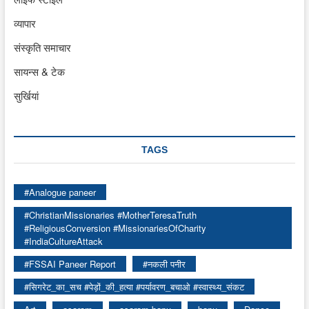
व्यापार
संस्कृति समाचार
सायन्स & टेक
सुर्खियां
TAGS
#Analogue paneer
#ChristianMissionaries #MotherTeresaTruth
#ReligiousConversion #MissionariesOfCharity
#IndiaCultureAttack
#FSSAI Paneer Report
#नकली पनीर
#सिगरेट_का_सच #पेड़ों_की_हत्या #पर्यावरण_बचाओ #स्वास्थ्य_संकट