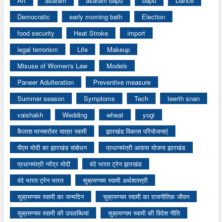
Art
asaram
asaram bapu
bapu
Dance
Democratic
early morning bath
Election
food security
Heat Stroke
import
legal terrorism
Life
Makeup
Misuse of Women's Law
Models
Paneer Adulteration
Preventive measure
Summer season
Symptoms
Tech
teerth snan
vaishakh
Wedding
wheat
yogi
कैलाश मानसरोवर यात्रा स्वामी
झारखंड विकास परियोजनाएं
पीएम मोदी का झारखंड संबोधन
प्रधानमंत्री आवास योजना झारखंड
प्रधानमंत्री नरेंद्र मोदी
वंदे भारत ट्रेन झारखंड
वंदे भारत ट्रेन भारत
सुब्रमण्यम स्वामी अर्थशास्त्री
सुब्रमण्यम स्वामी का जन्मदिन
सुब्रमण्यम स्वामी का राजनीतिक जीवन
सुब्रमण्यम स्वामी की उपलब्धियां
सुब्रमण्यम स्वामी की विदेश नीति