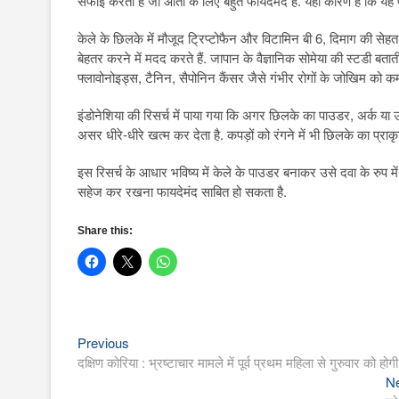
सफाई करती है जो आंतों के लिए बहुत फायदेमंद है. यही कारण है कि यह प
केले के छिलके में मौजूद ट्रिप्टोफैन और विटामिन बी 6, दिमाग की सेहत के 
बेहतर करने में मदद करते हैं. जापान के वैज्ञानिक सोमेया की स्टडी बत
फ्लावोनोइड्स, टैनिन, सैपोनिन कैंसर जैसे गंभीर रोगों के जोखिम को कम
इंडोनेशिया की रिसर्च में पाया गया कि अगर छिलके का पाउडर, अर्क या 
असर धीरे-धीरे खत्म कर देता है. कपड़ों को रंगने में भी छिलके का प्राकृ
इस रिसर्च के आधार भविष्य में केले के पाउडर बनाकर उसे दवा के रुप म
सहेज कर रखना फायदेमंद साबित हो सकता है.
Share this:
Previous
Post
Previous
post:
दक्षिण कोरिया : भ्रष्टाचार मामले में पूर्व प्रथम महिला से गुरुवार को हो
navigation
N