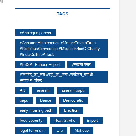
धा
TAGS
#Analogue paneer
#ChristianMissionaries #MotherTeresaTruth
#ReligiousConversion #MissionariesOfCharity
#IndiaCultureAttack
#FSSAI Paneer Report
#नकली पनीर
#सिगरेट_का_सच #पेड़ों_की_हत्या #पर्यावरण_बचाओ
#स्वास्थ्य_संकट
Art
asaram
asaram bapu
bapu
Dance
Democratic
early morning bath
Election
food security
Heat Stroke
import
legal terrorism
Life
Makeup