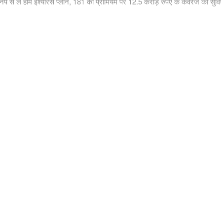
post:
नपे से लें होम इंश्योरेंस प्लान, 181 की प्रीमियम पर 12.5 करोड़ रुपए के कवरेज की सुवि