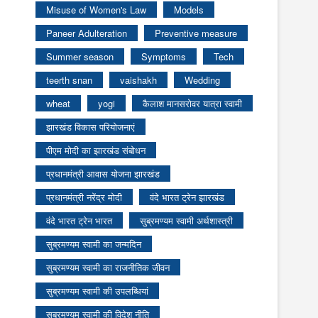
Misuse of Women's Law
Models
Paneer Adulteration
Preventive measure
Summer season
Symptoms
Tech
teerth snan
vaishakh
Wedding
wheat
yogi
कैलाश मानसरोवर यात्रा स्वामी
झारखंड विकास परियोजनाएं
पीएम मोदी का झारखंड संबोधन
प्रधानमंत्री आवास योजना झारखंड
प्रधानमंत्री नरेंद्र मोदी
वंदे भारत ट्रेन झारखंड
वंदे भारत ट्रेन भारत
सुब्रमण्यम स्वामी अर्थशास्त्री
सुब्रमण्यम स्वामी का जन्मदिन
सुब्रमण्यम स्वामी का राजनीतिक जीवन
सुब्रमण्यम स्वामी की उपलब्धियां
सुब्रमण्यम स्वामी की विदेश नीति