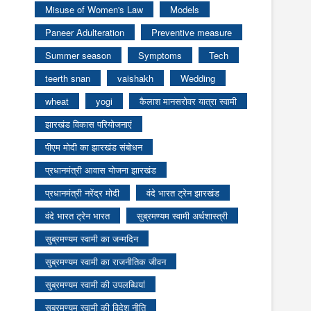
Misuse of Women's Law
Models
Paneer Adulteration
Preventive measure
Summer season
Symptoms
Tech
teerth snan
vaishakh
Wedding
wheat
yogi
कैलाश मानसरोवर यात्रा स्वामी
झारखंड विकास परियोजनाएं
पीएम मोदी का झारखंड संबोधन
प्रधानमंत्री आवास योजना झारखंड
प्रधानमंत्री नरेंद्र मोदी
वंदे भारत ट्रेन झारखंड
वंदे भारत ट्रेन भारत
सुब्रमण्यम स्वामी अर्थशास्त्री
सुब्रमण्यम स्वामी का जन्मदिन
सुब्रमण्यम स्वामी का राजनीतिक जीवन
सुब्रमण्यम स्वामी की उपलब्धियां
सुब्रमण्यम स्वामी की विदेश नीति