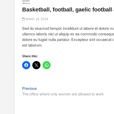
सुर्खियां
Basketball, football, gaelic footba
March 16, 2018
Sed do eiusmod tempor incididunt ut labore et dolore m
ullamco laboris nisi ut aliquip ex ea commodo consequat. 
dolore eu fugiat nulla pariatur. Excepteur sint occaecat c
est laborum.
Share this:
Previous
Post
Previous
post:
The office where only women are allowed to work
navigation