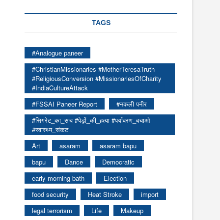
TAGS
#Analogue paneer
#ChristianMissionaries #MotherTeresaTruth
#ReligiousConversion #MissionariesOfCharity
#IndiaCultureAttack
#FSSAI Paneer Report
#नकली पनीर
#सिगरेट_का_सच #पेड़ों_की_हत्या #पर्यावरण_बचाओ
#स्वास्थ्य_संकट
Art
asaram
asaram bapu
bapu
Dance
Democratic
early morning bath
Election
food security
Heat Stroke
import
legal terrorism
Life
Makeup