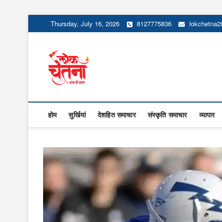
Skip
Thursday, July 16, 2026
8127775836
lokchetna
to
content
Lok Chetna
होम
सुर्खियां
देशहित समाचार
संस्कृति समाचार
व्यापार