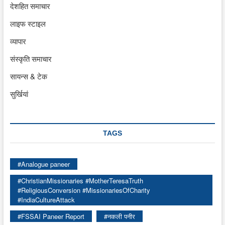
देशहित समाचार
लाइफ स्टाइल
व्यापार
संस्कृति समाचार
सायन्स & टेक
सुर्खियां
TAGS
#Analogue paneer
#ChristianMissionaries #MotherTeresaTruth
#ReligiousConversion #MissionariesOfCharity
#IndiaCultureAttack
#FSSAI Paneer Report
#नकली पनीर