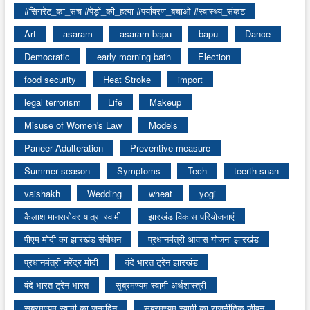
#सिगरेट_का_सच #पेड़ों_की_हत्या #पर्यावरण_बचाओ #स्वास्थ्य_संकट
Art
asaram
asaram bapu
bapu
Dance
Democratic
early morning bath
Election
food security
Heat Stroke
import
legal terrorism
Life
Makeup
Misuse of Women's Law
Models
Paneer Adulteration
Preventive measure
Summer season
Symptoms
Tech
teerth snan
vaishakh
Wedding
wheat
yogi
कैलाश मानसरोवर यात्रा स्वामी
झारखंड विकास परियोजनाएं
पीएम मोदी का झारखंड संबोधन
प्रधानमंत्री आवास योजना झारखंड
प्रधानमंत्री नरेंद्र मोदी
वंदे भारत ट्रेन झारखंड
वंदे भारत ट्रेन भारत
सुब्रमण्यम स्वामी अर्थशास्त्री
सुब्रमण्यम स्वामी का जन्मदिन
सुब्रमण्यम स्वामी का राजनीतिक जीवन