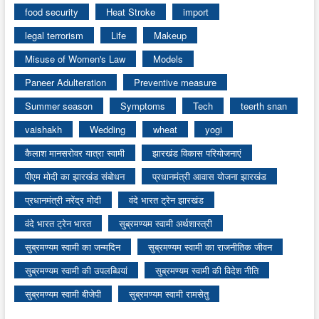
food security
Heat Stroke
import
legal terrorism
Life
Makeup
Misuse of Women's Law
Models
Paneer Adulteration
Preventive measure
Summer season
Symptoms
Tech
teerth snan
vaishakh
Wedding
wheat
yogi
कैलाश मानसरोवर यात्रा स्वामी
झारखंड विकास परियोजनाएं
पीएम मोदी का झारखंड संबोधन
प्रधानमंत्री आवास योजना झारखंड
प्रधानमंत्री नरेंद्र मोदी
वंदे भारत ट्रेन झारखंड
वंदे भारत ट्रेन भारत
सुब्रमण्यम स्वामी अर्थशास्त्री
सुब्रमण्यम स्वामी का जन्मदिन
सुब्रमण्यम स्वामी का राजनीतिक जीवन
सुब्रमण्यम स्वामी की उपलब्धियां
सुब्रमण्यम स्वामी की विदेश नीति
सुब्रमण्यम स्वामी बीजेपी
सुब्रमण्यम स्वामी रामसेतु