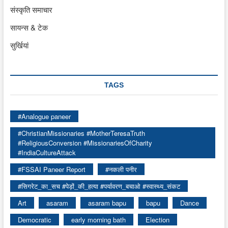
संस्कृति समाचार
सायन्स & टेक
सुर्खियां
TAGS
#Analogue paneer
#ChristianMissionaries #MotherTeresaTruth
#ReligiousConversion #MissionariesOfCharity
#IndiaCultureAttack
#FSSAI Paneer Report
#नकली पनीर
#सिगरेट_का_सच #पेड़ों_की_हत्या #पर्यावरण_बचाओ #स्वास्थ्य_संकट
Art
asaram
asaram bapu
bapu
Dance
Democratic
early morning bath
Election