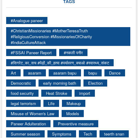
TAGS
#Analogue paneer
#ChristianMissionaries #MotherTeresaTruth
#ReligiousConversion #MissionariesOfCharity
#IndiaCultureAttack
#FSSAI Paneer Report
#नकली पनीर
#सिगरेट_का_सच #पेड़ों_की_हत्या #पर्यावरण_बचाओ #स्वास्थ्य_संकट
Art
asaram
asaram bapu
bapu
Dance
Democratic
early morning bath
Election
food security
Heat Stroke
import
legal terrorism
Life
Makeup
Misuse of Women's Law
Models
Paneer Adulteration
Preventive measure
Summer season
Symptoms
Tech
teerth snan