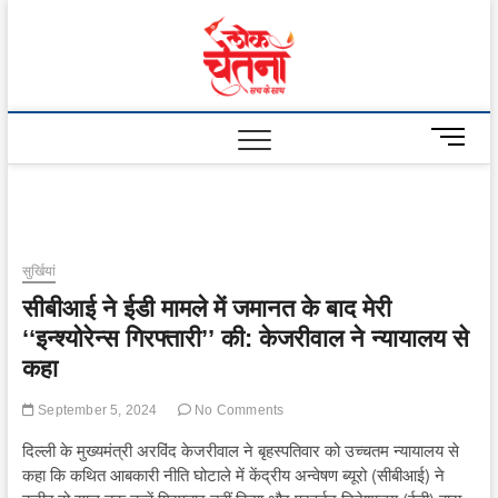
Skip
to
Lok
content
Chetna
M
e
n
u
B
u
सुर्खियां
t
सीबीआई ने ईडी मामले में जमानत के बाद मेरी
t
o
‘‘इन्श्योरेन्स गिरफ्तारी’’ की: केजरीवाल ने न्यायालय से
n
कहा
September 5, 2024
No Comments
दिल्ली के मुख्यमंत्री अरविंद केजरीवाल ने बृहस्पतिवार को उच्चतम न्यायालय से
कहा कि कथित आबकारी नीति घोटाले में केंद्रीय अन्वेषण ब्यूरो (सीबीआई) ने