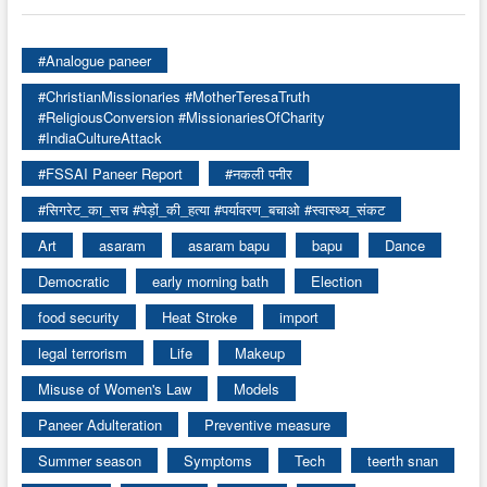
#Analogue paneer
#ChristianMissionaries #MotherTeresaTruth
#ReligiousConversion #MissionariesOfCharity
#IndiaCultureAttack
#FSSAI Paneer Report
#नकली पनीर
#सिगरेट_का_सच #पेड़ों_की_हत्या #पर्यावरण_बचाओ #स्वास्थ्य_संकट
Art
asaram
asaram bapu
bapu
Dance
Democratic
early morning bath
Election
food security
Heat Stroke
import
legal terrorism
Life
Makeup
Misuse of Women's Law
Models
Paneer Adulteration
Preventive measure
Summer season
Symptoms
Tech
teerth snan