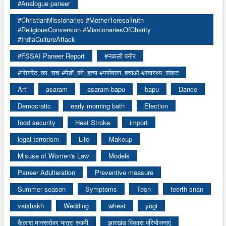
#Analogue paneer
#ChristianMissionaries #MotherTeresaTruth
#ReligiousConversion #MissionariesOfCharity
#IndiaCultureAttack
#FSSAI Paneer Report
#नकली पनीर
#सिगरेट_का_सच #पेड़ों_की_हत्या #पर्यावरण_बचाओ #स्वास्थ्य_संकट
Art
asaram
asaram bapu
bapu
Dance
Democratic
early morning bath
Election
food security
Heat Stroke
import
legal terrorism
Life
Makeup
Misuse of Women's Law
Models
Paneer Adulteration
Preventive measure
Summer season
Symptoms
Tech
teerth snan
vaishakh
Wedding
wheat
yogi
कैलाश मानसरोवर यात्रा स्वामी
झारखंड विकास परियोजनाएं