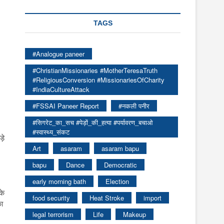
TAGS
#Analogue paneer
#ChristianMissionaries #MotherTeresaTruth
#ReligiousConversion #MissionariesOfCharity
#IndiaCultureAttack
#FSSAI Paneer Report
#नकली पनीर
#सिगरेट_का_सच #पेड़ों_की_हत्या #पर्यावरण_बचाओ
#स्वास्थ्य_संकट
़े
Art
asaram
asaram bapu
bapu
Dance
Democratic
early morning bath
Election
के
food security
Heat Stroke
import
का
legal terrorism
Life
Makeup