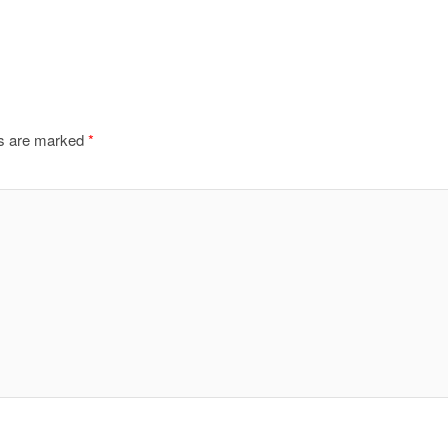
ds are marked
*