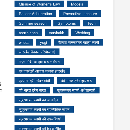
Misuse of Women's Law
Models
Paneer Adulteration
Preventive measure
Summer season
Symptoms
Tech
teerth snan
vaishakh
Wedding
wheat
yogi
कैलाश मानसरोवर यात्रा स्वामी
झारखंड विकास परियोजनाएं
पीएम मोदी का झारखंड संबोधन
प्रधानमंत्री आवास योजना झारखंड
प्रधानमंत्री नरेंद्र मोदी
वंदे भारत ट्रेन झारखंड
ई
य
वंदे भारत ट्रेन भारत
सुब्रमण्यम स्वामी अर्थशास्त्री
सुब्रमण्यम स्वामी का जन्मदिन
सुब्रमण्यम स्वामी का राजनीतिक जीवन
सुब्रमण्यम स्वामी की उपलब्धियां
सुब्रमण्यम स्वामी की विदेश नीति