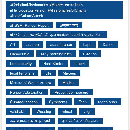
#ChristianMissionaries #MotherTeresaTruth
#ReligiousConversion #MissionariesOfCharity
#IndiaCultureAttack
#FSSAI Paneer Report
#नकली पनीर
#सिगरेट_का_सच #पेड़ों_की_हत्या #पर्यावरण_बचाओ #स्वास्थ्य_संकट
Art
asaram
asaram bapu
bapu
Dance
Democratic
early morning bath
Election
food security
Heat Stroke
import
legal terrorism
Life
Makeup
Misuse of Women's Law
Models
Paneer Adulteration
Preventive measure
Summer season
Symptoms
Tech
teerth snan
vaishakh
Wedding
wheat
yogi
कैलाश मानसरोवर यात्रा स्वामी
झारखंड विकास परियोजनाएं