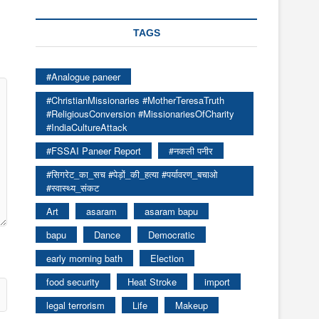
TAGS
#Analogue paneer
#ChristianMissionaries #MotherTeresaTruth
#ReligiousConversion #MissionariesOfCharity
#IndiaCultureAttack
#FSSAI Paneer Report
#नकली पनीर
#सिगरेट_का_सच #पेड़ों_की_हत्या #पर्यावरण_बचाओ
#स्वास्थ्य_संकट
Art
asaram
asaram bapu
bapu
Dance
Democratic
early morning bath
Election
food security
Heat Stroke
import
legal terrorism
Life
Makeup