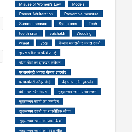
Misuse of Women's Law
Models
Paneer Adulteration
Preventive measure
Summer season
Symptoms
Tech
teerth snan
vaishakh
Wedding
wheat
yogi
कैलाश मानसरोवर यात्रा स्वामी
झारखंड विकास परियोजनाएं
पीएम मोदी का झारखंड संबोधन
प्रधानमंत्री आवास योजना झारखंड
प्रधानमंत्री नरेंद्र मोदी
वंदे भारत ट्रेन झारखंड
वंदे भारत ट्रेन भारत
सुब्रमण्यम स्वामी अर्थशास्त्री
सुब्रमण्यम स्वामी का जन्मदिन
सुब्रमण्यम स्वामी का राजनीतिक जीवन
सुब्रमण्यम स्वामी की उपलब्धियां
सुब्रमण्यम स्वामी की विदेश नीति