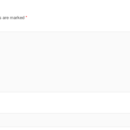
ds are marked
*