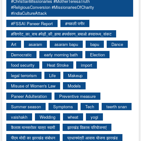
#ChristianMissionaries #MotherTeresaTruth
#ReligiousConversion #MissionariesOfCharity
#IndiaCultureAttack
#FSSAI Paneer Report
#नकली पनीर
#सिगरेट_का_सच #पेड़ों_की_हत्या #पर्यावरण_बचाओ #स्वास्थ्य_संकट
Art
asaram
asaram bapu
bapu
Dance
Democratic
early morning bath
Election
food security
Heat Stroke
import
legal terrorism
Life
Makeup
Misuse of Women's Law
Models
Paneer Adulteration
Preventive measure
Summer season
Symptoms
Tech
teerth snan
vaishakh
Wedding
wheat
yogi
कैलाश मानसरोवर यात्रा स्वामी
झारखंड विकास परियोजनाएं
पीएम मोदी का झारखंड संबोधन
प्रधानमंत्री आवास योजना झारखंड