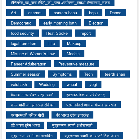
#सिगरेट_का_सच #पेड़ों_की_हत्या #पर्यावरण_बचाओ #स्वास्थ्य_संकट
Art
asaram
asaram bapu
bapu
Dance
Democratic
early morning bath
Election
food security
Heat Stroke
import
legal terrorism
Life
Makeup
Misuse of Women's Law
Models
Paneer Adulteration
Preventive measure
Summer season
Symptoms
Tech
teerth snan
vaishakh
Wedding
wheat
yogi
कैलाश मानसरोवर यात्रा स्वामी
झारखंड विकास परियोजनाएं
पीएम मोदी का झारखंड संबोधन
प्रधानमंत्री आवास योजना झारखंड
प्रधानमंत्री नरेंद्र मोदी
वंदे भारत ट्रेन झारखंड
वंदे भारत ट्रेन भारत
सुब्रमण्यम स्वामी अर्थशास्त्री
सुब्रमण्यम स्वामी का जन्मदिन
सुब्रमण्यम स्वामी का राजनीतिक जीवन