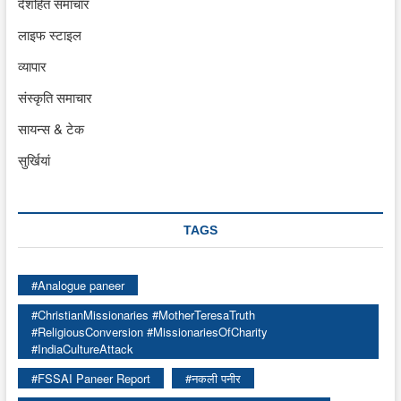
देशहित समाचार
लाइफ स्टाइल
व्यापार
संस्कृति समाचार
सायन्स & टेक
सुर्खियां
TAGS
#Analogue paneer
#ChristianMissionaries #MotherTeresaTruth
#ReligiousConversion #MissionariesOfCharity
#IndiaCultureAttack
#FSSAI Paneer Report
#नकली पनीर