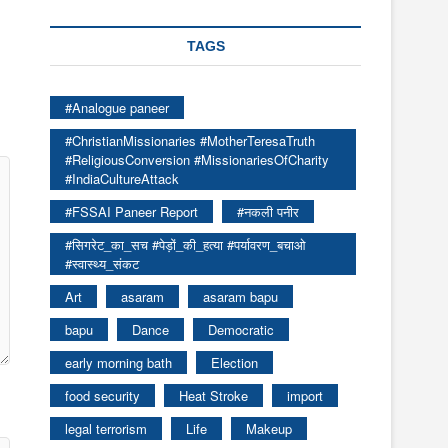
TAGS
#Analogue paneer
#ChristianMissionaries #MotherTeresaTruth
#ReligiousConversion #MissionariesOfCharity
#IndiaCultureAttack
#FSSAI Paneer Report
#नकली पनीर
#सिगरेट_का_सच #पेड़ों_की_हत्या #पर्यावरण_बचाओ
#स्वास्थ्य_संकट
Art
asaram
asaram bapu
bapu
Dance
Democratic
early morning bath
Election
food security
Heat Stroke
import
legal terrorism
Life
Makeup