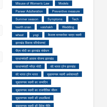
Misuse of Women's Law
Models
Paneer Adulteration
Preventive measure
Summer season
Symptoms
Tech
teerth snan
vaishakh
Wedding
wheat
yogi
कैलाश मानसरोवर यात्रा स्वामी
झारखंड विकास परियोजनाएं
पीएम मोदी का झारखंड संबोधन
प्रधानमंत्री आवास योजना झारखंड
प्रधानमंत्री नरेंद्र मोदी
वंदे भारत ट्रेन झारखंड
वंदे भारत ट्रेन भारत
सुब्रमण्यम स्वामी अर्थशास्त्री
सुब्रमण्यम स्वामी का जन्मदिन
सुब्रमण्यम स्वामी का राजनीतिक जीवन
सुब्रमण्यम स्वामी की उपलब्धियां
सुब्रमण्यम स्वामी की विदेश नीति