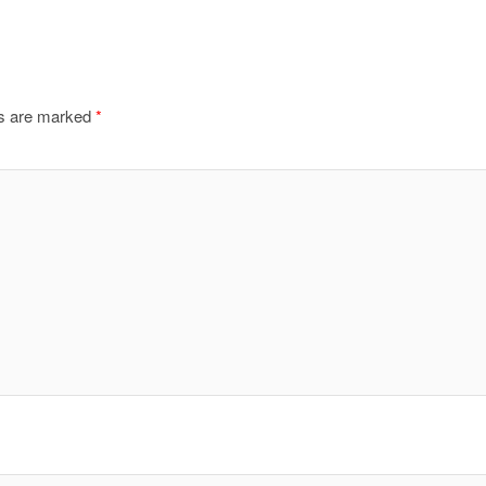
ds are marked
*