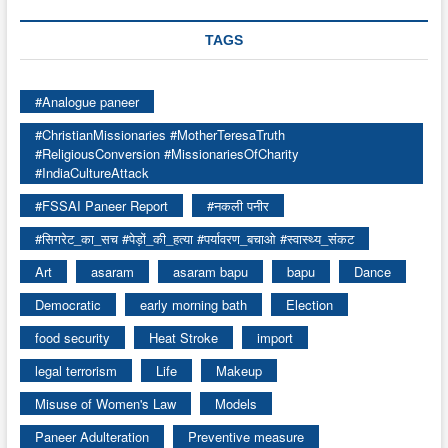
TAGS
#Analogue paneer
#ChristianMissionaries #MotherTeresaTruth
#ReligiousConversion #MissionariesOfCharity
#IndiaCultureAttack
#FSSAI Paneer Report
#नकली पनीर
#सिगरेट_का_सच #पेड़ों_की_हत्या #पर्यावरण_बचाओ #स्वास्थ्य_संकट
Art
asaram
asaram bapu
bapu
Dance
Democratic
early morning bath
Election
food security
Heat Stroke
import
legal terrorism
Life
Makeup
Misuse of Women's Law
Models
Paneer Adulteration
Preventive measure