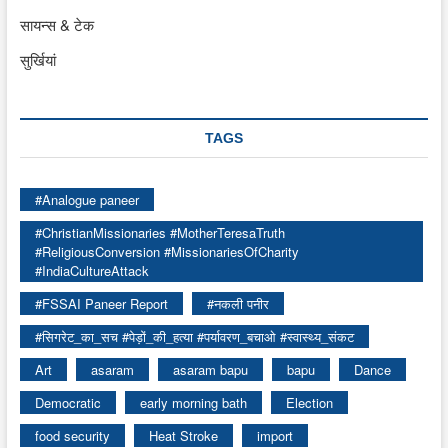
सायन्स & टेक
सुर्खियां
TAGS
#Analogue paneer
#ChristianMissionaries #MotherTeresaTruth
#ReligiousConversion #MissionariesOfCharity
#IndiaCultureAttack
#FSSAI Paneer Report
#नकली पनीर
#सिगरेट_का_सच #पेड़ों_की_हत्या #पर्यावरण_बचाओ #स्वास्थ्य_संकट
Art
asaram
asaram bapu
bapu
Dance
Democratic
early morning bath
Election
food security
Heat Stroke
import