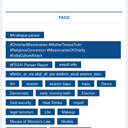
TAGS
#Analogue paneer
#ChristianMissionaries #MotherTeresaTruth
#ReligiousConversion #MissionariesOfCharity
#IndiaCultureAttack
#FSSAI Paneer Report
#नकली पनीर
#सिगरेट_का_सच #पेड़ों_की_हत्या #पर्यावरण_बचाओ #स्वास्थ्य_संकट
Art
asaram
asaram bapu
bapu
Dance
Democratic
early morning bath
Election
food security
Heat Stroke
import
legal terrorism
Life
Makeup
Misuse of Women's Law
Models