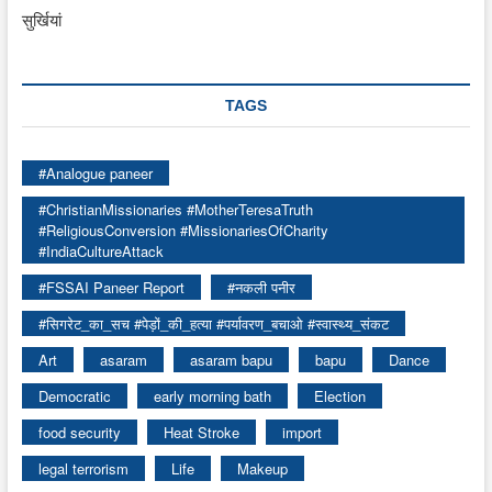
सुर्खियां
TAGS
#Analogue paneer
#ChristianMissionaries #MotherTeresaTruth
#ReligiousConversion #MissionariesOfCharity
#IndiaCultureAttack
#FSSAI Paneer Report
#नकली पनीर
#सिगरेट_का_सच #पेड़ों_की_हत्या #पर्यावरण_बचाओ #स्वास्थ्य_संकट
Art
asaram
asaram bapu
bapu
Dance
Democratic
early morning bath
Election
food security
Heat Stroke
import
legal terrorism
Life
Makeup