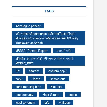
TAGS
#Analogue paneer
#ChristianMissionaries #MotherTeresaTruth
#ReligiousConversion #MissionariesOfCharity
#IndiaCultureAttack
#FSSAI Paneer Report
#नकली पनीर
#सिगरेट_का_सच #पेड़ों_की_हत्या #पर्यावरण_बचाओ
#स्वास्थ्य_संकट
Art
asaram
asaram bapu
bapu
Dance
Democratic
early morning bath
Election
food security
Heat Stroke
import
legal terrorism
Life
Makeup