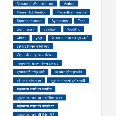
Misuse of Women's Law
Models
Paneer Adulteration
Preventive measure
Summer season
Symptoms
Tech
teerth snan
vaishakh
Wedding
wheat
yogi
कैलाश मानसरोवर यात्रा स्वामी
झारखंड विकास परियोजनाएं
पीएम मोदी का झारखंड संबोधन
प्रधानमंत्री आवास योजना झारखंड
प्रधानमंत्री नरेंद्र मोदी
वंदे भारत ट्रेन झारखंड
वंदे भारत ट्रेन भारत
सुब्रमण्यम स्वामी अर्थशास्त्री
सुब्रमण्यम स्वामी का जन्मदिन
सुब्रमण्यम स्वामी का राजनीतिक जीवन
सुब्रमण्यम स्वामी की उपलब्धियां
सुब्रमण्यम स्वामी की विदेश नीति