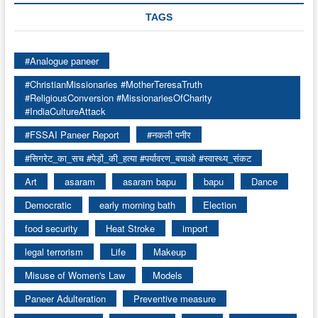
TAGS
#Analogue paneer
#ChristianMissionaries #MotherTeresaTruth
#ReligiousConversion #MissionariesOfCharity
#IndiaCultureAttack
#FSSAI Paneer Report
#नकली पनीर
#सिगरेट_का_सच #पेड़ों_की_हत्या #पर्यावरण_बचाओ #स्वास्थ्य_संकट
Art
asaram
asaram bapu
bapu
Dance
Democratic
early morning bath
Election
food security
Heat Stroke
import
legal terrorism
Life
Makeup
Misuse of Women's Law
Models
Paneer Adulteration
Preventive measure