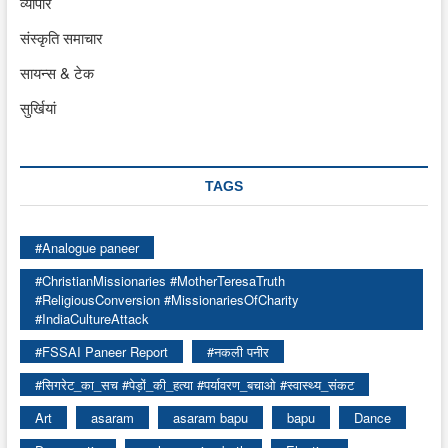
व्यापार
संस्कृति समाचार
सायन्स & टेक
सुर्खियां
TAGS
#Analogue paneer
#ChristianMissionaries #MotherTeresaTruth
#ReligiousConversion #MissionariesOfCharity
#IndiaCultureAttack
#FSSAI Paneer Report
#नकली पनीर
#सिगरेट_का_सच #पेड़ों_की_हत्या #पर्यावरण_बचाओ #स्वास्थ्य_संकट
Art
asaram
asaram bapu
bapu
Dance