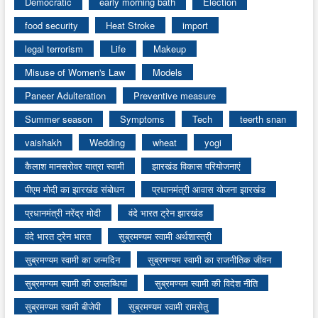
Democratic
early morning bath
Election
food security
Heat Stroke
import
legal terrorism
Life
Makeup
Misuse of Women's Law
Models
Paneer Adulteration
Preventive measure
Summer season
Symptoms
Tech
teerth snan
vaishakh
Wedding
wheat
yogi
कैलाश मानसरोवर यात्रा स्वामी
झारखंड विकास परियोजनाएं
पीएम मोदी का झारखंड संबोधन
प्रधानमंत्री आवास योजना झारखंड
प्रधानमंत्री नरेंद्र मोदी
वंदे भारत ट्रेन झारखंड
वंदे भारत ट्रेन भारत
सुब्रमण्यम स्वामी अर्थशास्त्री
सुब्रमण्यम स्वामी का जन्मदिन
सुब्रमण्यम स्वामी का राजनीतिक जीवन
सुब्रमण्यम स्वामी की उपलब्धियां
सुब्रमण्यम स्वामी की विदेश नीति
सुब्रमण्यम स्वामी बीजेपी
सुब्रमण्यम स्वामी रामसेतु