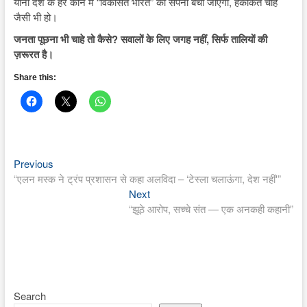
यानी देश के हर कोने में “विकसित भारत” का सपना बेचा जाएगा, हकीकत चाहे
जैसी भी हो।
जनता पूछना भी चाहे तो कैसे? सवालों के लिए जगह नहीं, सिर्फ तालियों की
ज़रूरत है।
Share this:
Previous
Post
Previous
post:
“एलन मस्क ने ट्रंप प्रशासन से कहा अलविदा – ‘टेस्ला चलाऊंगा, देश नहीं'”
navigation
Next
Next
post:
“झूठे आरोप, सच्चे संत — एक अनकही कहानी”
Search