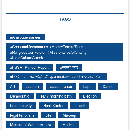
TAGS
#Analogue paneer
#ChristianMissionaries #MotherTeresaTruth
#ReligiousConversion #MissionariesOfCharity
#IndiaCultureAttack
#FSSAI Paneer Report
#नकली पनीर
#सिगरेट_का_सच #पेड़ों_की_हत्या #पर्यावरण_बचाओ #स्वास्थ्य_संकट
Art
asaram
asaram bapu
bapu
Dance
Democratic
early morning bath
Election
food security
Heat Stroke
import
legal terrorism
Life
Makeup
Misuse of Women's Law
Models