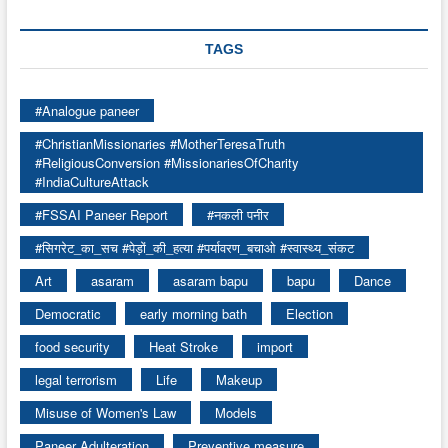
TAGS
#Analogue paneer
#ChristianMissionaries #MotherTeresaTruth
#ReligiousConversion #MissionariesOfCharity
#IndiaCultureAttack
#FSSAI Paneer Report
#नकली पनीर
#सिगरेट_का_सच #पेड़ों_की_हत्या #पर्यावरण_बचाओ #स्वास्थ्य_संकट
Art
asaram
asaram bapu
bapu
Dance
Democratic
early morning bath
Election
food security
Heat Stroke
import
legal terrorism
Life
Makeup
Misuse of Women's Law
Models
Paneer Adulteration
Preventive measure