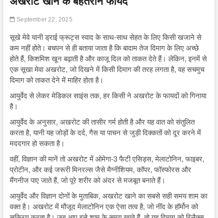
अखरोट खाने के बेहतरीन फायदे
September 22, 2025
सूखे मेवे यानी ड्राई फ्रूट्स स्वाद के साथ-साथ सेहत के लिए किसी खजाने से
कम नहीं होते। बचपन से ही बताया जाता है कि बादाम तेज दिमाग के लिए अच्छे
होते हैं, किशमिश खून बढ़ाती है और काजू दिल को ताकत देते हैं। लेकिन, इनमें से
एक सूखा मेवा अखरोट, जो दिखने में किसी दिमाग की तरह लगता है, वह सचमुच
दिमाग को ताकत देने में माहिर होता है।
आयुर्वेद से लेकर मेडिकल साइंस तक, हर किसी ने अखरोट के फायदों को गिनाया
है।
आयुर्वेद के अनुसार, अखरोट की तासीर गर्म होती है और यह वात को संतुलित
करता है, यानी यह जोड़ों के दर्द, गैस या पाचन से जुड़ी दिक्कतों को दूर करने में
मददगार हो सकता है।
वहीं, विज्ञान की मानें तो अखरोट में ओमेगा-3 फैटी एसिड्स, मेलाटोनिन, फाइबर,
प्रोटीन, और कई जरूरी मिनरल्स जैसे मैग्नीशियम, कॉपर, फॉस्फोरस और
मैंगनीज पाए जाते हैं, जो पूरे शरीर को अंदर से मजबूत बनाते हैं।
आयुर्वेद और विज्ञान दोनों के मुताबिक, अखरोट खाने का सबसे सही समय शाम का
वक्त है। अखरोट में मौजूद मेलाटोनिन एक ऐसा तत्व है, जो नींद के हॉर्मोन को
सक्रिय करता है। जब आप इसे शाम के समय खाते हैं, तो यह दिमाग को रिलैक्स