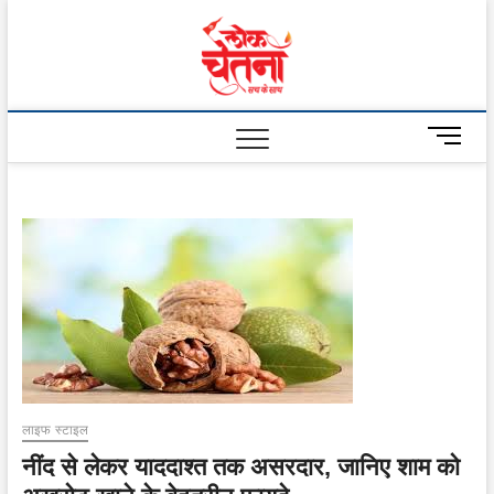
Skip
to
Lok
content
Chetna
M
e
n
u
B
u
t
t
o
n
लाइफ स्टाइल
नींद से लेकर याददाश्त तक असरदार, जानिए शाम को