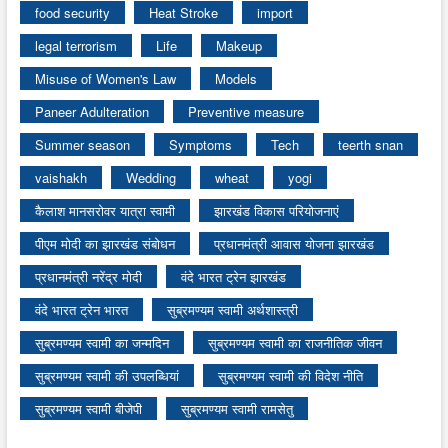
food security
Heat Stroke
import
legal terrorism
Life
Makeup
Misuse of Women's Law
Models
Paneer Adulteration
Preventive measure
Summer season
Symptoms
Tech
teerth snan
vaishakh
Wedding
wheat
yogi
कैलाश मानसरोवर यात्रा स्वामी
झारखंड विकास परियोजनाएं
पीएम मोदी का झारखंड संबोधन
प्रधानमंत्री आवास योजना झारखंड
प्रधानमंत्री नरेंद्र मोदी
वंदे भारत ट्रेन झारखंड
वंदे भारत ट्रेन भारत
सुब्रमण्यम स्वामी अर्थशास्त्री
सुब्रमण्यम स्वामी का जन्मदिन
सुब्रमण्यम स्वामी का राजनीतिक जीवन
सुब्रमण्यम स्वामी की उपलब्धियां
सुब्रमण्यम स्वामी की विदेश नीति
सुब्रमण्यम स्वामी बीजेपी
सुब्रमण्यम स्वामी रामसेतु