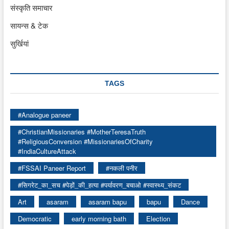
संस्कृति समाचार
सायन्स & टेक
सुर्खियां
TAGS
#Analogue paneer
#ChristianMissionaries #MotherTeresaTruth
#ReligiousConversion #MissionariesOfCharity
#IndiaCultureAttack
#FSSAI Paneer Report
#नकली पनीर
#सिगरेट_का_सच #पेड़ों_की_हत्या #पर्यावरण_बचाओ #स्वास्थ्य_संकट
Art
asaram
asaram bapu
bapu
Dance
Democratic
early morning bath
Election