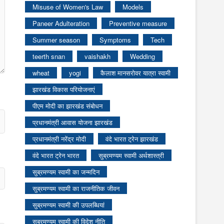
Misuse of Women's Law
Models
Paneer Adulteration
Preventive measure
Summer season
Symptoms
Tech
teerth snan
vaishakh
Wedding
wheat
yogi
कैलाश मानसरोवर यात्रा स्वामी
झारखंड विकास परियोजनाएं
पीएम मोदी का झारखंड संबोधन
प्रधानमंत्री आवास योजना झारखंड
प्रधानमंत्री नरेंद्र मोदी
वंदे भारत ट्रेन झारखंड
वंदे भारत ट्रेन भारत
सुब्रमण्यम स्वामी अर्थशास्त्री
सुब्रमण्यम स्वामी का जन्मदिन
सुब्रमण्यम स्वामी का राजनीतिक जीवन
सुब्रमण्यम स्वामी की उपलब्धियां
सुब्रमण्यम स्वामी की विदेश नीति