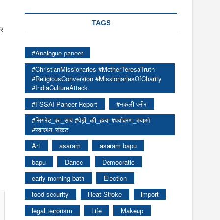
TAGS
ार
#Analogue paneer
#ChristianMissionaries #MotherTeresaTruth
#ReligiousConversion #MissionariesOfCharity
#IndiaCultureAttack
#FSSAI Paneer Report
#नकली पनीर
#सिगरेट_का_सच #पेड़ों_की_हत्या #पर्यावरण_बचाओ
#स्वास्थ्य_संकट
Art
asaram
asaram bapu
bapu
Dance
Democratic
early morning bath
Election
food security
Heat Stroke
import
legal terrorism
Life
Makeup