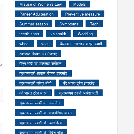
Misuse of Women's Law
Models
Paneer Adulteration
Preventive measure
Summer season
Symptoms
Tech
teerth snan
vaishakh
Wedding
wheat
yogi
कैलाश मानसरोवर यात्रा स्वामी
झारखंड विकास परियोजनाएं
पीएम मोदी का झारखंड संबोधन
प्रधानमंत्री आवास योजना झारखंड
प्रधानमंत्री नरेंद्र मोदी
वंदे भारत ट्रेन झारखंड
वंदे भारत ट्रेन भारत
सुब्रमण्यम स्वामी अर्थशास्त्री
सुब्रमण्यम स्वामी का जन्मदिन
सुब्रमण्यम स्वामी का राजनीतिक जीवन
सुब्रमण्यम स्वामी की उपलब्धियां
सुब्रमण्यम स्वामी की विदेश नीति