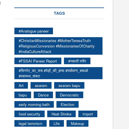
।
TAGS
#Analogue paneer
#ChristianMissionaries #MotherTeresaTruth
#ReligiousConversion #MissionariesOfCharity
#IndiaCultureAttack
#FSSAI Paneer Report
#नकली पनीर
#सिगरेट_का_सच #पेड़ों_की_हत्या #पर्यावरण_बचाओ
#स्वास्थ्य_संकट
Art
asaram
asaram bapu
bapu
Dance
Democratic
early morning bath
Election
food security
Heat Stroke
import
legal terrorism
Life
Makeup