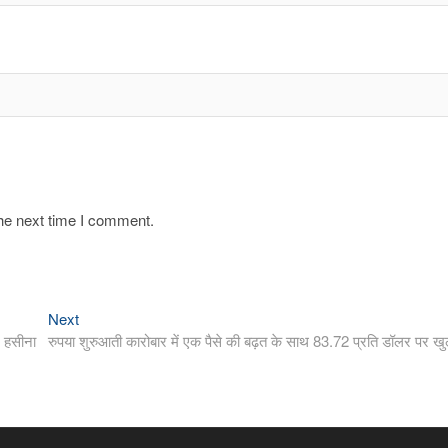
the next time I comment.
Next
Next
post:
: हसीना
रुपया शुरुआती कारोबार में एक पैसे की बढ़त के साथ 83.72 प्रति डॉलर पर खु