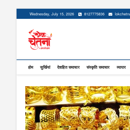
Skip
Wednesday, July 15, 2026
8127775836
lokchet
to
content
Lok Chetna
होम
सुर्खियां
देशहित समाचार
संस्कृति समाचार
व्यापार