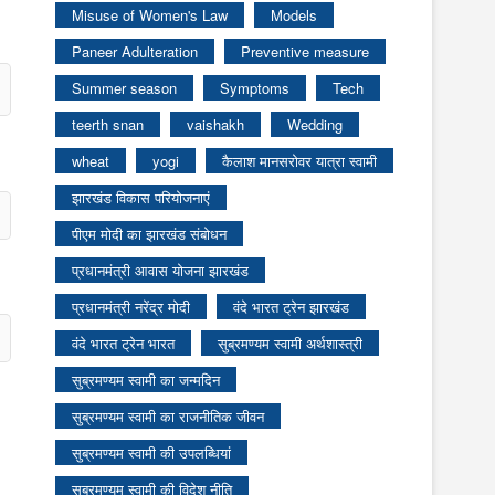
Misuse of Women's Law
Models
Paneer Adulteration
Preventive measure
Summer season
Symptoms
Tech
teerth snan
vaishakh
Wedding
wheat
yogi
कैलाश मानसरोवर यात्रा स्वामी
झारखंड विकास परियोजनाएं
पीएम मोदी का झारखंड संबोधन
प्रधानमंत्री आवास योजना झारखंड
प्रधानमंत्री नरेंद्र मोदी
वंदे भारत ट्रेन झारखंड
वंदे भारत ट्रेन भारत
सुब्रमण्यम स्वामी अर्थशास्त्री
सुब्रमण्यम स्वामी का जन्मदिन
सुब्रमण्यम स्वामी का राजनीतिक जीवन
सुब्रमण्यम स्वामी की उपलब्धियां
सुब्रमण्यम स्वामी की विदेश नीति