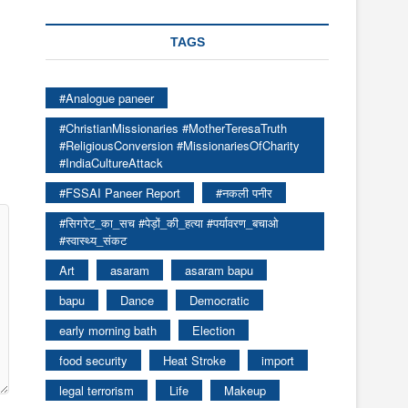
TAGS
#Analogue paneer
#ChristianMissionaries #MotherTeresaTruth
#ReligiousConversion #MissionariesOfCharity
#IndiaCultureAttack
#FSSAI Paneer Report
#नकली पनीर
#सिगरेट_का_सच #पेड़ों_की_हत्या #पर्यावरण_बचाओ
#स्वास्थ्य_संकट
Art
asaram
asaram bapu
bapu
Dance
Democratic
early morning bath
Election
food security
Heat Stroke
import
legal terrorism
Life
Makeup