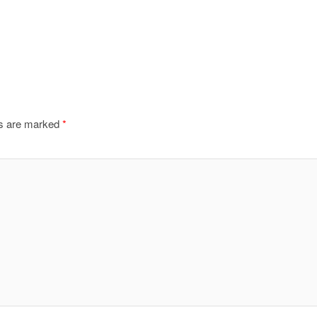
ds are marked
*