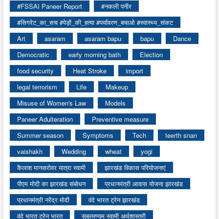
#FSSAI Paneer Report
#नकली पनीर
#सिगरेट_का_सच #पेड़ों_की_हत्या #पर्यावरण_बचाओ #स्वास्थ्य_संकट
Art
asaram
asaram bapu
bapu
Dance
Democratic
early morning bath
Election
food security
Heat Stroke
import
legal terrorism
Life
Makeup
Misuse of Women's Law
Models
Paneer Adulteration
Preventive measure
Summer season
Symptoms
Tech
teerth snan
vaishakh
Wedding
wheat
yogi
कैलाश मानसरोवर यात्रा स्वामी
झारखंड विकास परियोजनाएं
पीएम मोदी का झारखंड संबोधन
प्रधानमंत्री आवास योजना झारखंड
प्रधानमंत्री नरेंद्र मोदी
वंदे भारत ट्रेन झारखंड
वंदे भारत ट्रेन भारत
सुब्रमण्यम स्वामी अर्थशास्त्री