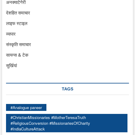
अनक्याटेगेरी
देशहित समाचार
लाइफ स्टाइल
व्यापार
संस्कृति समाचार
सायन्स & टेक
सुर्खियां
TAGS
#Analogue paneer
#ChristianMissionaries #MotherTeresaTruth
#ReligiousConversion #MissionariesOfCharity
#IndiaCultureAttack