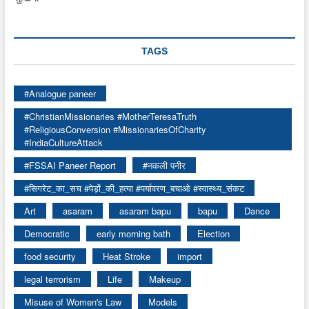
TAGS
#Analogue paneer
#ChristianMissionaries #MotherTeresaTruth
#ReligiousConversion #MissionariesOfCharity
#IndiaCultureAttack
#FSSAI Paneer Report
#नकली पनीर
#सिगरेट_का_सच #पेड़ों_की_हत्या #पर्यावरण_बचाओ #स्वास्थ्य_संकट
Art
asaram
asaram bapu
bapu
Dance
Democratic
early morning bath
Election
food security
Heat Stroke
import
legal terrorism
Life
Makeup
Misuse of Women's Law
Models