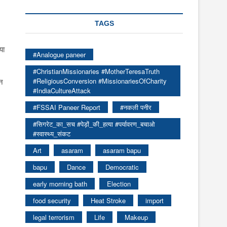
TAGS
या
#Analogue paneer
#ChristianMissionaries #MotherTeresaTruth
ान
#ReligiousConversion #MissionariesOfCharity
#IndiaCultureAttack
#FSSAI Paneer Report
#नकली पनीर
#सिगरेट_का_सच #पेड़ों_की_हत्या #पर्यावरण_बचाओ
#स्वास्थ्य_संकट
Art
asaram
asaram bapu
bapu
Dance
Democratic
early morning bath
Election
food security
Heat Stroke
import
legal terrorism
Life
Makeup