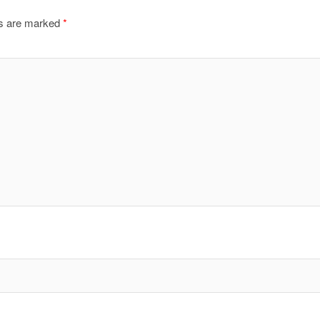
ds are marked
*