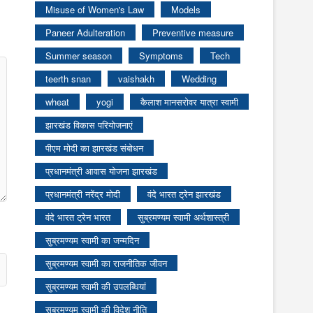
Misuse of Women's Law
Models
Paneer Adulteration
Preventive measure
Summer season
Symptoms
Tech
teerth snan
vaishakh
Wedding
wheat
yogi
कैलाश मानसरोवर यात्रा स्वामी
झारखंड विकास परियोजनाएं
पीएम मोदी का झारखंड संबोधन
प्रधानमंत्री आवास योजना झारखंड
प्रधानमंत्री नरेंद्र मोदी
वंदे भारत ट्रेन झारखंड
वंदे भारत ट्रेन भारत
सुब्रमण्यम स्वामी अर्थशास्त्री
सुब्रमण्यम स्वामी का जन्मदिन
सुब्रमण्यम स्वामी का राजनीतिक जीवन
सुब्रमण्यम स्वामी की उपलब्धियां
सुब्रमण्यम स्वामी की विदेश नीति