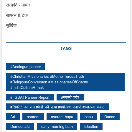
संस्कृति समाचार
सायन्स & टेक
सुर्खियां
TAGS
#Analogue paneer
#ChristianMissionaries #MotherTeresaTruth
#ReligiousConversion #MissionariesOfCharity
#IndiaCultureAttack
#FSSAI Paneer Report
#नकली पनीर
#सिगरेट_का_सच #पेड़ों_की_हत्या #पर्यावरण_बचाओ #स्वास्थ्य_संकट
Art
asaram
asaram bapu
bapu
Dance
Democratic
early morning bath
Election