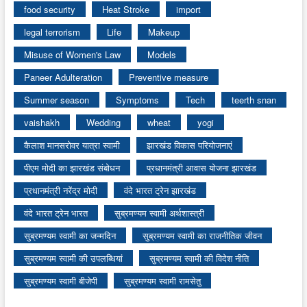
food security
Heat Stroke
import
legal terrorism
Life
Makeup
Misuse of Women's Law
Models
Paneer Adulteration
Preventive measure
Summer season
Symptoms
Tech
teerth snan
vaishakh
Wedding
wheat
yogi
कैलाश मानसरोवर यात्रा स्वामी
झारखंड विकास परियोजनाएं
पीएम मोदी का झारखंड संबोधन
प्रधानमंत्री आवास योजना झारखंड
प्रधानमंत्री नरेंद्र मोदी
वंदे भारत ट्रेन झारखंड
वंदे भारत ट्रेन भारत
सुब्रमण्यम स्वामी अर्थशास्त्री
सुब्रमण्यम स्वामी का जन्मदिन
सुब्रमण्यम स्वामी का राजनीतिक जीवन
सुब्रमण्यम स्वामी की उपलब्धियां
सुब्रमण्यम स्वामी की विदेश नीति
सुब्रमण्यम स्वामी बीजेपी
सुब्रमण्यम स्वामी रामसेतु