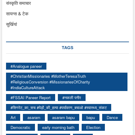
संस्कृति समाचार
सायन्स & टेक
सुर्खियां
TAGS
#Analogue paneer
#ChristianMissionaries #MotherTeresaTruth
#ReligiousConversion #MissionariesOfCharity
#IndiaCultureAttack
#FSSAI Paneer Report
#नकली पनीर
#सिगरेट_का_सच #पेड़ों_की_हत्या #पर्यावरण_बचाओ #स्वास्थ्य_संकट
Art
asaram
asaram bapu
bapu
Dance
Democratic
early morning bath
Election