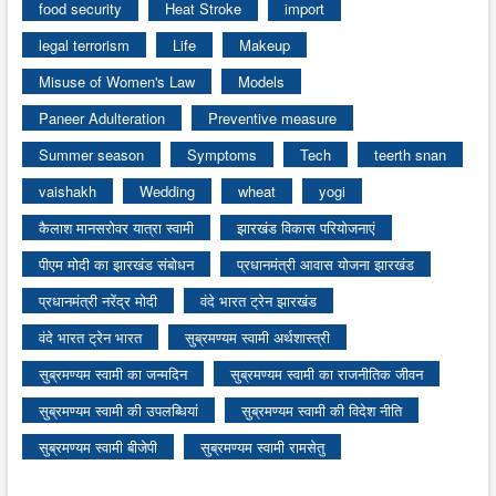
food security
Heat Stroke
import
legal terrorism
Life
Makeup
Misuse of Women's Law
Models
Paneer Adulteration
Preventive measure
Summer season
Symptoms
Tech
teerth snan
vaishakh
Wedding
wheat
yogi
कैलाश मानसरोवर यात्रा स्वामी
झारखंड विकास परियोजनाएं
पीएम मोदी का झारखंड संबोधन
प्रधानमंत्री आवास योजना झारखंड
प्रधानमंत्री नरेंद्र मोदी
वंदे भारत ट्रेन झारखंड
वंदे भारत ट्रेन भारत
सुब्रमण्यम स्वामी अर्थशास्त्री
सुब्रमण्यम स्वामी का जन्मदिन
सुब्रमण्यम स्वामी का राजनीतिक जीवन
सुब्रमण्यम स्वामी की उपलब्धियां
सुब्रमण्यम स्वामी की विदेश नीति
सुब्रमण्यम स्वामी बीजेपी
सुब्रमण्यम स्वामी रामसेतु