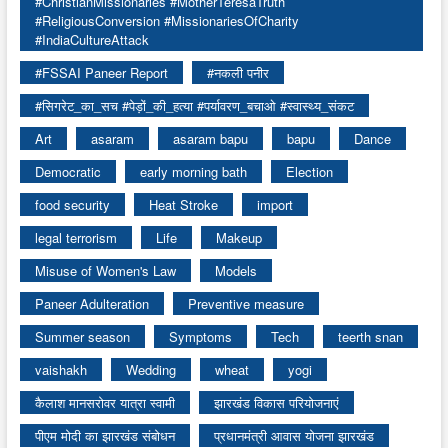
#ChristianMissionaries #MotherTeresaTruth
#ReligiousConversion #MissionariesOfCharity
#IndiaCultureAttack
#FSSAI Paneer Report
#नकली पनीर
#सिगरेट_का_सच #पेड़ों_की_हत्या #पर्यावरण_बचाओ #स्वास्थ्य_संकट
Art
asaram
asaram bapu
bapu
Dance
Democratic
early morning bath
Election
food security
Heat Stroke
import
legal terrorism
Life
Makeup
Misuse of Women's Law
Models
Paneer Adulteration
Preventive measure
Summer season
Symptoms
Tech
teerth snan
vaishakh
Wedding
wheat
yogi
कैलाश मानसरोवर यात्रा स्वामी
झारखंड विकास परियोजनाएं
पीएम मोदी का झारखंड संबोधन
प्रधानमंत्री आवास योजना झारखंड