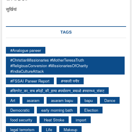
सुर्खियां
TAGS
#Analogue paneer
#ChristianMissionaries #MotherTeresaTruth
#ReligiousConversion #MissionariesOfCharity
#IndiaCultureAttack
#FSSAI Paneer Report
#नकली पनीर
#सिगरेट_का_सच #पेड़ों_की_हत्या #पर्यावरण_बचाओ #स्वास्थ्य_संकट
Art
asaram
asaram bapu
bapu
Dance
Democratic
early morning bath
Election
food security
Heat Stroke
import
legal terrorism
Life
Makeup