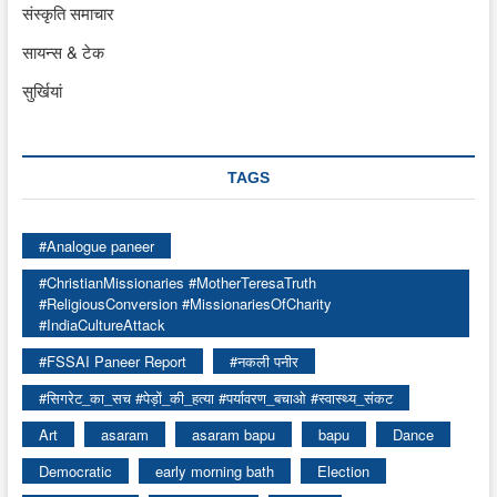
संस्कृति समाचार
सायन्स & टेक
सुर्खियां
TAGS
#Analogue paneer
#ChristianMissionaries #MotherTeresaTruth
#ReligiousConversion #MissionariesOfCharity
#IndiaCultureAttack
#FSSAI Paneer Report
#नकली पनीर
#सिगरेट_का_सच #पेड़ों_की_हत्या #पर्यावरण_बचाओ #स्वास्थ्य_संकट
Art
asaram
asaram bapu
bapu
Dance
Democratic
early morning bath
Election