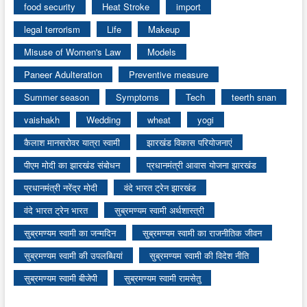
food security
Heat Stroke
import
legal terrorism
Life
Makeup
Misuse of Women's Law
Models
Paneer Adulteration
Preventive measure
Summer season
Symptoms
Tech
teerth snan
vaishakh
Wedding
wheat
yogi
कैलाश मानसरोवर यात्रा स्वामी
झारखंड विकास परियोजनाएं
पीएम मोदी का झारखंड संबोधन
प्रधानमंत्री आवास योजना झारखंड
प्रधानमंत्री नरेंद्र मोदी
वंदे भारत ट्रेन झारखंड
वंदे भारत ट्रेन भारत
सुब्रमण्यम स्वामी अर्थशास्त्री
सुब्रमण्यम स्वामी का जन्मदिन
सुब्रमण्यम स्वामी का राजनीतिक जीवन
सुब्रमण्यम स्वामी की उपलब्धियां
सुब्रमण्यम स्वामी की विदेश नीति
सुब्रमण्यम स्वामी बीजेपी
सुब्रमण्यम स्वामी रामसेतु