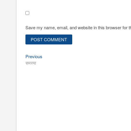
Save my name, email, and website in this browser for 
Previous
Post
Previous
post:
समस्या
navigation