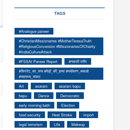
TAGS
#Analogue paneer
#ChristianMissionaries #MotherTeresaTruth
#ReligiousConversion #MissionariesOfCharity
#IndiaCultureAttack
#FSSAI Paneer Report
#नकली पनीर
#सिगरेट_का_सच #पेड़ों_की_हत्या #पर्यावरण_बचाओ
#स्वास्थ्य_संकट
Art
asaram
asaram bapu
bapu
Dance
Democratic
early morning bath
Election
food security
Heat Stroke
import
legal terrorism
Life
Makeup