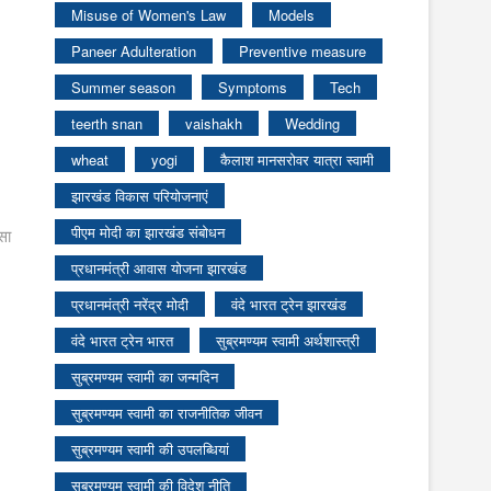
Misuse of Women's Law
Models
Paneer Adulteration
Preventive measure
Summer season
Symptoms
Tech
teerth snan
vaishakh
Wedding
wheat
yogi
कैलाश मानसरोवर यात्रा स्वामी
झारखंड विकास परियोजनाएं
पीएम मोदी का झारखंड संबोधन
सा
प्रधानमंत्री आवास योजना झारखंड
प्रधानमंत्री नरेंद्र मोदी
वंदे भारत ट्रेन झारखंड
वंदे भारत ट्रेन भारत
सुब्रमण्यम स्वामी अर्थशास्त्री
सुब्रमण्यम स्वामी का जन्मदिन
सुब्रमण्यम स्वामी का राजनीतिक जीवन
सुब्रमण्यम स्वामी की उपलब्धियां
सुब्रमण्यम स्वामी की विदेश नीति