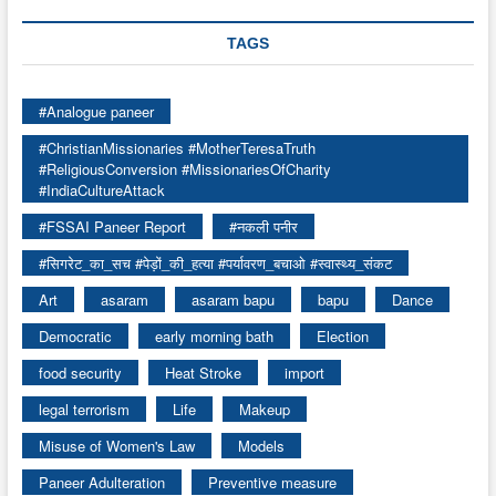
TAGS
#Analogue paneer
#ChristianMissionaries #MotherTeresaTruth
#ReligiousConversion #MissionariesOfCharity
#IndiaCultureAttack
#FSSAI Paneer Report
#नकली पनीर
#सिगरेट_का_सच #पेड़ों_की_हत्या #पर्यावरण_बचाओ #स्वास्थ्य_संकट
Art
asaram
asaram bapu
bapu
Dance
Democratic
early morning bath
Election
food security
Heat Stroke
import
legal terrorism
Life
Makeup
Misuse of Women's Law
Models
Paneer Adulteration
Preventive measure