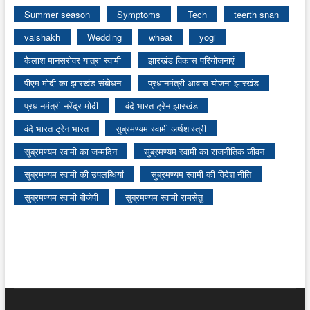
Summer season
Symptoms
Tech
teerth snan
vaishakh
Wedding
wheat
yogi
कैलाश मानसरोवर यात्रा स्वामी
झारखंड विकास परियोजनाएं
पीएम मोदी का झारखंड संबोधन
प्रधानमंत्री आवास योजना झारखंड
प्रधानमंत्री नरेंद्र मोदी
वंदे भारत ट्रेन झारखंड
वंदे भारत ट्रेन भारत
सुब्रमण्यम स्वामी अर्थशास्त्री
सुब्रमण्यम स्वामी का जन्मदिन
सुब्रमण्यम स्वामी का राजनीतिक जीवन
सुब्रमण्यम स्वामी की उपलब्धियां
सुब्रमण्यम स्वामी की विदेश नीति
सुब्रमण्यम स्वामी बीजेपी
सुब्रमण्यम स्वामी रामसेतु